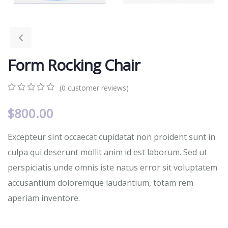
Form Rocking Chair
(
0
customer reviews)
0
5
0
out
$
800.00
of
based
Excepteur sint occaecat cupidatat non proident sunt in
on
customer
culpa qui deserunt mollit anim id est laborum. Sed ut
ratings
perspiciatis unde omnis iste natus error sit voluptatem
accusantium doloremque laudantium, totam rem
aperiam inventore.